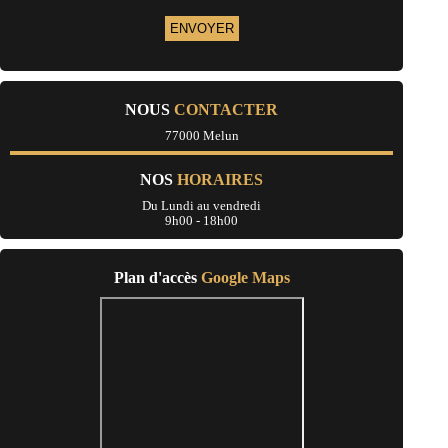
- Entreprise de rénovation immobilière à Le Châtelet-en-Brie
- Entreprise de rénovation immobilière à Mormant
- Entreprise de rénovation immobilière à Brou-sur-Chantereine
- Entreprise de rénovation immobilière à Jouarre
- Entreprise de rénovation immobilière à Crégy-lès-Meaux
- Entreprise de rénovation immobilière à La Ferté-Gaucher
NOUS
CONTACTER
- Entreprise de rénovation immobilière à Crécy-la-Chapelle
- Entreprise de rénovation immobilière à Villenoy
77000 Melun
- Entreprise de rénovation immobilière à Chessy
- Entreprise de rénovation immobilière à Chevry-Cossigny
NOS
HORAIRES
- Entreprise de rénovation immobilière à Saint-Mard
- Entreprise de rénovation immobilière à Boissise-le-Roi
Du Lundi au vendredi
- Entreprise de rénovation immobilière à Lizy-sur-Ourcq
9h00 - 18h00
- Entreprise de rénovation immobilière à Saint-Germain-sur-Morin
- Entreprise de rénovation immobilière à Thomery
- Entreprise de rénovation immobilière à Annet-sur-Marne
Plan d'accès
Google Maps
- Entreprise de rénovation immobilière à Pomponne
- Entreprise de rénovation immobilière à Saint-Soupplets
- Entreprise de rénovation immobilière à Montry
- Entreprise de rénovation immobilière à Saint-Mammès
- Entreprise de rénovation immobilière à Varennes-sur-Seine
- Entreprise de rénovation immobilière à Boissy-le-Châtel
- Entreprise de rénovation immobilière à Dampmart
- Entreprise de rénovation immobilière à Guignes
- Entreprise de rénovation immobilière à Château-Landon
- Entreprise de rénovation immobilière à Collégien