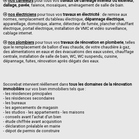
nos carreleurs
pour tous vos
travaux de carrelage intérieur ou extérieur
,
dallage, pavée
, faïence, mosaïques, aménagement de salle de bain.
nos électriciens
pour tous vos
travaux en électricité
: de remise aux
normes, remplacement du tableau électrique,
dépannage électrique
,
appareillage, domotique, alarme, détecteur de fumée, plancher chauffant
électrique, portail électrique, installation de VMC et vidéo surveillance,
cablage internet.
nos plombiers
pour tous vos
travaux de rénovation en plomberie
, telles
que le remplacement de ballon d'eau chaude, de votre chaudière à gaz,
des alimentations en eaux et des évacuations des eaux usées, chauffage
centrale, installation de salle de bain, WC, WC suspendu, cuisine,
dépannage, fuites, rénovation après dégats des eaux.
Socorebat intervient rééllement dans
tous les domaines de la rénovation
immobilière
sur vos bien immobiliers tels que :
- les résidences principales
- les résidences secondaires
- les bureaux
- les agencements de magasin
- les studios - les appartements - les maisons
- conseils avant l'achat d'un bien
- étude chiffrée avant acquisition
- déclaration préalable en mairie
- dépot de permis de construire