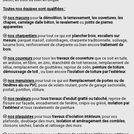
Toutes nos équipes sont qualifiées :
nos maçons
pour
la démolition
,
le terrassement
,
les ouvertures
,
les
chapes, carrelage dalle béton
,
le ravalement
ou
joints de pierres
apparentes
nos charpentiers
pour tout ce qui est
plancher bois
,
escaliers sur
mesure
, parquet massif, colombages, charpente traditionnelle, solivage,
lucarne bois, renforcement de charpente ou bien encore
traitement de
bois.
nos couvreurs
pour tous les
travaux de couverture
que ce soit en tuile,
en ardoise, en fibro, en zinc, étanchéité de toit terrasse, remplacement de
vélux, remplacement de gouttières, reprise de solin,
peinture de toiture
,
démoussage de toit
, ou bien encore
l'isolation de toiture par l'extérieur.
nos menuisiers
pour tout ce qui est
Remplacement de portes ou de
fenêtres alu ou PVC
, pose de volets roulant, porte de garage sectorielle,
portail, portillon, clôture.
nos ravaleurs
pour
tous travaux d'enduit gratté ou taloché
, reprise de
fissure sur façade, encadrement de fenêtre, crépis ou grésé,
isolation par
l'extérieur
et tous ravalements de peinture.
nos plaquistes
pour tous
travaux d'isolation intérieure
, pour vos
plafonds, doublage des murs,
isolation et aménagement des combles
,
cloisons sèches, bande et rattisage des murs.