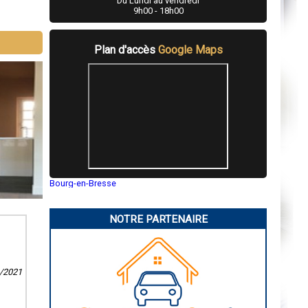
Du Lundi au vendredi
9h00 - 18h00
Plan d'accès
Google Maps
Bourg-en-Bresse
Saint-Quentin
Montluçon
Manosque
NOTRE PARTENAIRE
Gap
Nice
Annonay
Charleville-Mézières
Pamiers
6/2021
Troyes
Narbonne
Rodez
Marseille