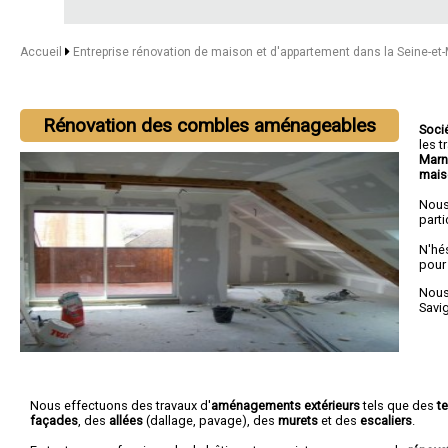
Accueil
Entreprise rénovation de maison et d'appartement dans la Seine-e
Rénovation des combles aménageables
Soci
les 
Marn
mais
Nous
parti
N'hé
pour
Nous 
Savi
Nous effectuons des travaux d'
aménagements extérieurs
tels que des
t
façades
, des
allées
(dallage, pavage), des
murets
et des
escaliers
.