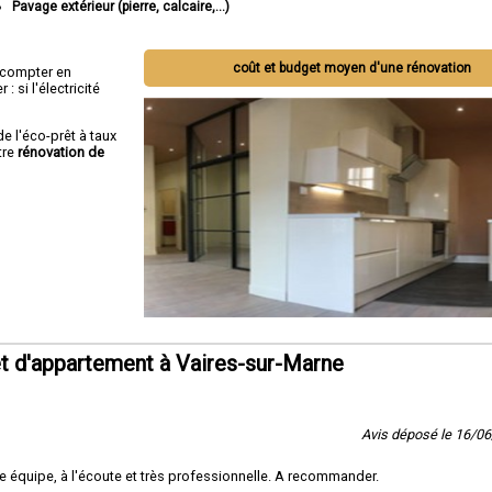
Pavage extérieur (pierre, calcaire,...)
coût et budget moyen d'une rénovation
ut compter en
 si l'électricité
de l'éco-prêt à taux
tre
rénovation de
t d'appartement à Vaires-sur-Marne
Avis déposé le 16/0
 équipe, à l'écoute et très professionnelle. A recommander.