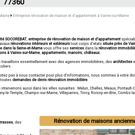
77360
t-Marne
Entreprise rénovation de maison et d'appartement à Vaires-sur-Marne
été SOCOREBAT
,
entreprise de rénovation de maison et d'appartement
spécial
travaux
rénovations intérieurs et extérieurs
tout corps d'etats
située près de Vai
e dans la Seine-et-Marne
vous offre ses
services
dans la
rénovation immobiliè
ons à Vaires-sur-Marne
,
appartements
,
manoirs
,
châteaux
.
 travaillons essentiellement avec des agences immobilières, des
architectes
e
culiers.
sitez pas à nous contacter pour plus d'informations, nous sommes à votre di
 toutes
demandes de devis rénovation immobilière
.
intervenons aussi dans les villes suivantes :
Melun
,
Chelles
,
Meaux
,
Pontault-
gny-le-Temple
,
Champs-sur-Marne
,
Villeparisis
,
Torcy
,
Roissy-en-Brie
,
Combs-la-
Rénovation de maisons ancienn
errasses
, des