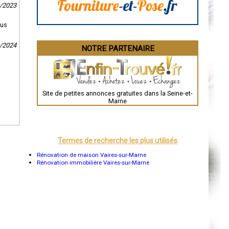
6/2023
Caen
Aurillac
Angoulême
ous
La Rochelle
Bourges
1/2024
Brive-la-Gaillarde
NOTRE PARTENAIRE
Dijon
Saint-Brieuc
Guéret
Périgueux
Besançon
Valence
Site de petites annonces gratuites dans la Seine-et-
Évreux
Marne
Chartres
Brest
Nîmes
Toulouse
Auch
Termes de recherche les plus utilisés
Bordeaux
Montpellier
Rénovation de maison Vaires-sur-Marne
Rennes
Rénovation immobilière Vaires-sur-Marne
Châteauroux
Tours
Grenoble
Dole
Mont-de-Marsan
Blois
Saint-Étienne
Le Puy-en-Velay