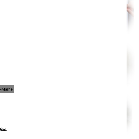
Nantes
Orléans
Cahors
Agen
Mende
Angers
Cherbourg-Octeville
Reims
Saint-Dizier
Laval
Nancy
Verdun
Lorient
Metz
Nevers
Lille
Beauvais
Alençon
Calais
Clermont-Ferrand
r-Marne
Pau
Tarbes
Perpignan
Strasbourg
Mulhouse
Lyon
Vesoul
Chalon-sur-Saône
ois.
Le Mans
Chambéry