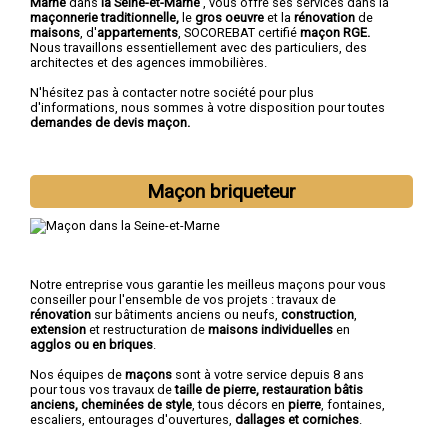
Marne
dans
la Seine-et-Marne
, vous offre ses services dans la
maçonnerie traditionnelle,
le
gros oeuvre
et la
rénovation
de
maisons
, d'
appartements
, SOCOREBAT certifié
maçon RGE.
Nous travaillons essentiellement avec des particuliers, des
architectes et des agences immobilières.
N'hésitez pas à contacter notre société pour plus
d'informations, nous sommes à votre disposition pour toutes
demandes de devis maçon.
Maçon briqueteur
Notre entreprise vous garantie les meilleus maçons pour vous
conseiller pour l'ensemble de vos projets : travaux de
rénovation
sur bâtiments anciens ou neufs,
construction
,
extension
et restructuration de
maisons individuelles
en
agglos ou en briques
.
Nos équipes de
maçons
sont à votre service depuis 8 ans
pour tous vos travaux de
taille de pierre, restauration bâtis
anciens, cheminées de style
, tous décors en
pierre
, fontaines,
escaliers, entourages d'ouvertures,
dallages et corniches
.