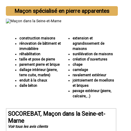
Maçon spécialisé en pierre apparentes
construction maisons
extension et
rénovation de bâtiment et
agrandissement de
immobilière
maisons
réhabilitation
surélévation de maisons
taille et pose de pierre
création d'ouvertures
parement pierre et brique
chape
dallage intérieur (pierre,
carrelage
terre cuite, marbre)
ravalement extérieur
enduit à la chaux
jointoiement de moellons
dalle béton
et briques
pavage extérieur (pierre,
calcaire,...)
SOCOREBAT, Maçon dans la Seine-et-
Marne
Voir tous les avis clients