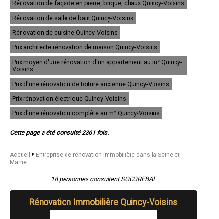
Rénovation de façade en pierre, brique, chaux Quincy-Voisins
- Entreprise de rénovation immobilière à Bussy-Saint-Georges
- Entreprise de rénovation immobilière à Le Mée-sur-Seine
Rénovation de salle de bain Quincy-Voisins
- Entreprise de rénovation immobilière à Ozoir-la-Ferrière
- Entreprise de rénovation immobilière à Lagny-sur-Marne
Rénovation de cuisine Quincy-Voisins
- Entreprise de rénovation immobilière à Dammarie-les-Lys
Prix architecte rénovation de maison Quincy-Voisins
- Entreprise de rénovation immobilière à Mitry-Mory
- Entreprise de rénovation immobilière à Moissy-Cramayel
Prix moyen d'une rénovation d'un appartement au m² Quincy-
- Entreprise de rénovation immobilière à Montereau-Fault-Yonne
Voisins
- Entreprise de rénovation immobilière à Brie-Comte-Robert
Prix d'une rénovation de toiture ancienne Quincy-Voisins
- Entreprise de rénovation immobilière à Noisiel
- Entreprise de rénovation immobilière à Fontainebleau
Prix rénovation électrique Quincy-Voisins
- Entreprise de rénovation immobilière à Lognes
- Entreprise de rénovation immobilière à Avon
Prix d'une rénovation complête au m² Quincy-Voisins
- Entreprise de rénovation immobilière à Coulommiers
- Entreprise de rénovation immobilière à Nemours
Cette page a été consulté 2361 fois.
- Entreprise de rénovation immobilière à Provins
- Entreprise de rénovation immobilière à Saint-Fargeau-Ponthierry
- Entreprise de rénovation immobilière à Vaires-sur-Marne
Accueil
Entreprise de rénovation immobilière dans la Seine-et-
Marne
- Entreprise de rénovation immobilière à Claye-Souilly
- Entreprise de rénovation immobilière à Vaux-le-Pénil
18 personnes consultent SOCOREBAT
- Entreprise de rénovation immobilière à Lieusaint
- Entreprise de rénovation immobilière à Thorigny-sur-Marne
- Entreprise de rénovation immobilière à La Ferté-sous-Jouarre
Rénovation Immobilière Quincy-Voisins
- Entreprise de rénovation immobilière à Tournan-en-Brie
- Entreprise de rénovation immobilière à Dammartin-en-Goële