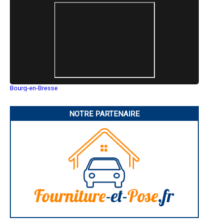
- Entreprise de rénovation immobilière à Guignes
- Entreprise de rénovation immobilière à Château-Landon
- Entreprise de rénovation immobilière à Collégien
- Entreprise de rénovation immobilière à Verneuil-l'Étang
- Entreprise de rénovation immobilière à Chaumes-en-Brie
- Entreprise de rénovation immobilière à La Rochette
- Entreprise de rénovation immobilière à Servon
- Entreprise de rénovation immobilière à Donnemarie-Dontilly
- Entreprise de rénovation immobilière à Bourron-Marlotte
- Entreprise de rénovation immobilière à Montigny-sur-Loing
Bourg-en-Bresse
Saint-Quentin
- Entreprise de rénovation immobilière à Coupvray
Montluçon
- Entreprise de rénovation immobilière à Pommeuse
Manosque
NOTRE PARTENAIRE
- Entreprise de rénovation immobilière à Saint-Germain-Laval
Gap
- Entreprise de rénovation immobilière à Vernou-la-Celle-sur-Seine
Nice
- Entreprise de rénovation immobilière à Rozay-en-Brie
Annonay
Charleville-Mézières
Pamiers
Troyes
Narbonne
Rodez
Marseille
Caen
Aurillac
Angoulême
La Rochelle
Bourges