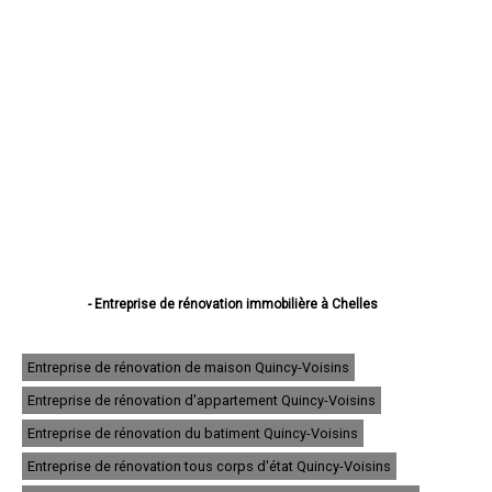
- Entreprise de rénovation immobilière à Chelles
- Entreprise de rénovation immobilière à Meaux
- Entreprise de rénovation immobilière à Melun
- Entreprise de rénovation immobilière à Pontault-Combault
Entreprise de rénovation de maison Quincy-Voisins
- Entreprise de rénovation immobilière à Savigny-le-Temple
Entreprise de rénovation d'appartement Quincy-Voisins
- Entreprise de rénovation immobilière à Champs-sur-Marne
- Entreprise de rénovation immobilière à Villeparisis
Entreprise de rénovation du batiment Quincy-Voisins
- Entreprise de rénovation immobilière à Roissy-en-Brie
- Entreprise de rénovation immobilière à Torcy
Entreprise de rénovation tous corps d'état Quincy-Voisins
- Entreprise de rénovation immobilière à Combs-la-Ville