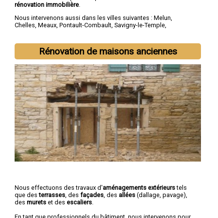
rénovation immobilière
.
Nous intervenons aussi dans les villes suivantes :
Melun
,
Chelles
,
Meaux
,
Pontault-Combault
,
Savigny-le-Temple
,
Champs-sur-Marne
,
Villeparisis
,
Torcy
,
Roissy-en-Brie
,
Combs-
la-Ville
Rénovation de maisons anciennes
Nous effectuons des travaux d'
aménagements extérieurs
tels
que des
terrasses
, des
façades
, des
allées
(dallage, pavage),
des
murets
et des
escaliers
.
En tant que professionnels du bâtiment, nous intervenons pour