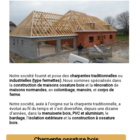
Notre société fournit et pose des
charpentes traditionnelles
ou
industrielles (type fermettes).
Nous sommes spécialisés dans
la
construction de maisons ossature bois
et la
rénovation
de
maisons normandes
, en
colombage
,
manoirs
, et
corps de
ferme
.
Notre société, axée à l'origine sur la charpente traditionnelle, a
évolué au fil du temps et s'est diversifiée, depuis une dizaine
d'années, dans la
menuiserie bois, PVC et aluminium
, le
bardage
, l'
isolation extérieure
et la
construction à ossature
bois
.
Charpente ossature bois