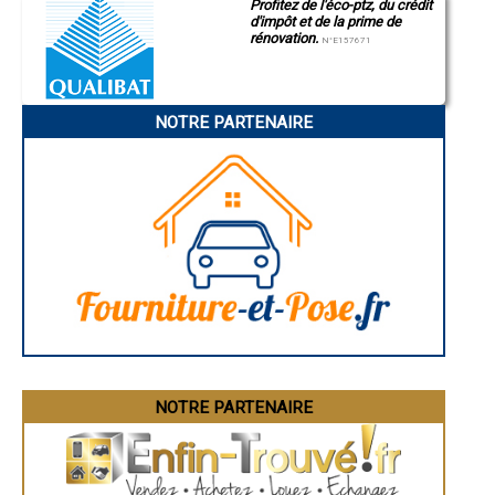
Profitez de l'éco-ptz, du crédit
- Entreprise de charpente à Crécy-la-Chapelle
d'impôt et de la prime de
- Entreprise de charpente à Villenoy
rénovation.
N°E157671
- Entreprise de charpente à Chessy
- Entreprise de charpente à Chevry-Cossigny
- Entreprise de charpente à Saint-Mard
- Entreprise de charpente à Boissise-le-Roi
NOTRE PARTENAIRE
- Entreprise de charpente à Lizy-sur-Ourcq
- Entreprise de charpente à Saint-Germain-sur-Morin
- Entreprise de charpente à Thomery
- Entreprise de charpente à Annet-sur-Marne
- Entreprise de charpente à Pomponne
- Entreprise de charpente à Saint-Soupplets
- Entreprise de charpente à Montry
- Entreprise de charpente à Saint-Mammès
- Entreprise de charpente à Varennes-sur-Seine
- Entreprise de charpente à Boissy-le-Châtel
- Entreprise de charpente à Dampmart
- Entreprise de charpente à Guignes
- Entreprise de charpente à Château-Landon
- Entreprise de charpente à Collégien
NOTRE PARTENAIRE
- Entreprise de charpente à Verneuil-l'Étang
- Entreprise de charpente à Chaumes-en-Brie
- Entreprise de charpente à La Rochette
- Entreprise de charpente à Servon
- Entreprise de charpente à Donnemarie-Dontilly