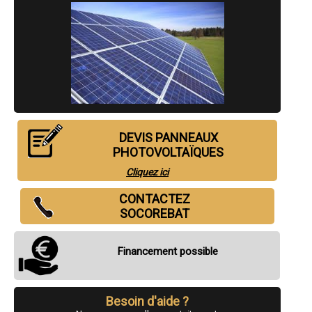
- Installateur de panneaux solaire ( photovoltaïques ) fourniture et
pose à Roissy-en-Brie
- Installateur de panneaux solaire ( photovoltaïques ) fourniture et
pose à Torcy
- Installateur de panneaux solaire ( photovoltaïques ) fourniture et
pose à Combs-la-Ville
- Installateur de panneaux solaire ( photovoltaïques ) fourniture et
pose à Bussy-Saint-Georges
- Installateur de panneaux solaire ( photovoltaïques ) fourniture et
pose à Le Mée-sur-Seine
- Installateur de panneaux solaire ( photovoltaïques ) fourniture et
pose à Ozoir-la-Ferrière
- Installateur de panneaux solaire ( photovoltaïques ) fourniture et
DEVIS PANNEAUX
pose à Lagny-sur-Marne
- Installateur de panneaux solaire ( photovoltaïques ) fourniture et
PHOTOVOLTAÏQUES
pose à Dammarie-les-Lys
- Installateur de panneaux solaire ( photovoltaïques ) fourniture et
Cliquez ici
pose à Mitry-Mory
- Installateur de panneaux solaire ( photovoltaïques ) fourniture et
CONTACTEZ
pose à Moissy-Cramayel
- Installateur de panneaux solaire ( photovoltaïques ) fourniture et
SOCOREBAT
pose à Montereau-Fault-Yonne
- Installateur de panneaux solaire ( photovoltaïques ) fourniture et
pose à Brie-Comte-Robert
- Installateur de panneaux solaire ( photovoltaïques ) fourniture et
Financement possible
pose à Noisiel
- Installateur de panneaux solaire ( photovoltaïques ) fourniture et
pose à Fontainebleau
- Installateur de panneaux solaire ( photovoltaïques ) fourniture et
pose à Lognes
Besoin d'aide ?
- Installateur de panneaux solaire ( photovoltaïques ) fourniture et