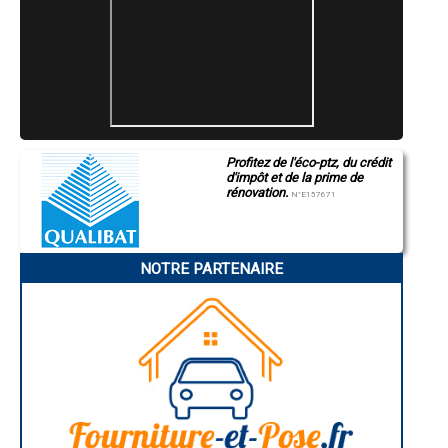
- Installateur de panneaux solaire ( photovoltaïques ) fourniture et
pose à Montévrain
- Installateur de panneaux solaire ( photovoltaïques ) fourniture et
pose à Lésigny
- Installateur de panneaux solaire ( photovoltaïques ) fourniture et
pose à Émerainville
- Installateur de panneaux solaire ( photovoltaïques ) fourniture et
pose à Serris
- Installateur de panneaux solaire ( photovoltaïques ) fourniture et
pose à Vert-Saint-Denis
- Installateur de panneaux solaire ( photovoltaïques ) fourniture et
Profitez de l'éco-ptz, du crédit
pose à Othis
d'impôt et de la prime de
- Installateur de panneaux solaire ( photovoltaïques ) fourniture et
rénovation.
N°E157671
pose à Champagne-sur-Seine
- Installateur de panneaux solaire ( photovoltaïques ) fourniture et
pose à Saint-Thibault-des-Vignes
- Installateur de panneaux solaire ( photovoltaïques ) fourniture et
pose à Courtry
NOTRE PARTENAIRE
- Installateur de panneaux solaire ( photovoltaïques ) fourniture et
pose à Nandy
- Installateur de panneaux solaire ( photovoltaïques ) fourniture et
pose à Bailly-Romainvilliers
- Installateur de panneaux solaire ( photovoltaïques ) fourniture et
pose à Saint-Pierre-lès-Nemours
- Installateur de panneaux solaire ( photovoltaïques ) fourniture et
pose à Souppes-sur-Loing
- Installateur de panneaux solaire ( photovoltaïques ) fourniture et
pose à Esbly
- Installateur de panneaux solaire ( photovoltaïques ) fourniture et
pose à Bois-le-Roi
- Installateur de panneaux solaire ( photovoltaïques ) fourniture et