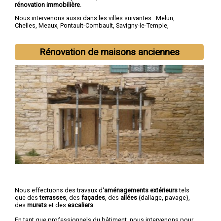
rénovation immobilière
.
Nous intervenons aussi dans les villes suivantes :
Melun
,
Chelles
,
Meaux
,
Pontault-Combault
,
Savigny-le-Temple
,
Champs-sur-Marne
,
Villeparisis
,
Torcy
,
Roissy-en-Brie
,
Combs-
la-Ville
Rénovation de maisons anciennes
Nous effectuons des travaux d'
aménagements extérieurs
tels
que des
terrasses
, des
façades
, des
allées
(dallage, pavage),
des
murets
et des
escaliers
.
En tant que professionnels du bâtiment, nous intervenons pour