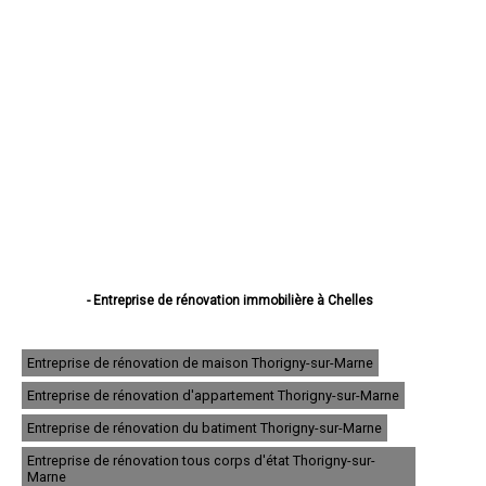
- Entreprise de rénovation immobilière à Chelles
- Entreprise de rénovation immobilière à Meaux
- Entreprise de rénovation immobilière à Melun
- Entreprise de rénovation immobilière à Pontault-Combault
Entreprise de rénovation de maison Thorigny-sur-Marne
- Entreprise de rénovation immobilière à Savigny-le-Temple
Entreprise de rénovation d'appartement Thorigny-sur-Marne
- Entreprise de rénovation immobilière à Champs-sur-Marne
- Entreprise de rénovation immobilière à Villeparisis
Entreprise de rénovation du batiment Thorigny-sur-Marne
- Entreprise de rénovation immobilière à Roissy-en-Brie
- Entreprise de rénovation immobilière à Torcy
Entreprise de rénovation tous corps d'état Thorigny-sur-
Marne
- Entreprise de rénovation immobilière à Combs-la-Ville