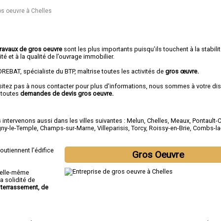
os oeuvre à Chelles
travaux de gros oeuvre
sont les plus importants puisqu’ils touchent à la stabilité
ité et à la qualité de l’ouvrage immobilier.
REBAT, spécialiste du BTP, maîtrise toutes les activités de
gros œuvre.
sitez pas à nous contacter pour plus d'informations, nous sommes à votre di
 toutes
demandes de devis gros oeuvre.
intervenons aussi dans les villes suivantes :
Melun
,
Chelles
,
Meaux
,
Pontault-
gny-le-Temple
,
Champs-sur-Marne
,
Villeparisis
,
Torcy
,
Roissy-en-Brie
,
Combs-la-
outiennent l’édifice
Gros Oeuvre
n elle-même
a solidité de
terrassement, de