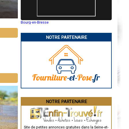
Bourg-en-Bresse
Saint-Quentin
Montluçon
Manosque
NOTRE PARTENAIRE
Gap
Nice
Annonay
Charleville-Mézières
Pamiers
Troyes
Narbonne
Rodez
Marseille
Caen
Aurillac
Angoulême
La Rochelle
Bourges
Brive-la-Gaillarde
NOTRE PARTENAIRE
Dijon
Saint-Brieuc
Guéret
Périgueux
Besançon
Valence
Site de petites annonces gratuites dans la Seine-et-