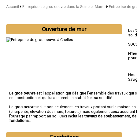
Accueil
Entreprise de gros oeuvre dans la Seine-et-Marne
Entreprise de gr
Ouverture de mur
Les
solid
SOCO
N'hé
pour
Nous 
Savi
Le
gros oeuvre
est l’appellation qui désigne l’ensemble des travaux qui s
en construction et qui lui assurent sa stabilité et sa solidité.
Le
gros oeuvre
inclut non seulement les travaux portant sur la maison e
(charpente, élévation des murs, toiture…) mais également ceux assurant l
l’ouvrage par rapport au sol. Ceci inclut les
travaux de soubassement, de 
fondations…