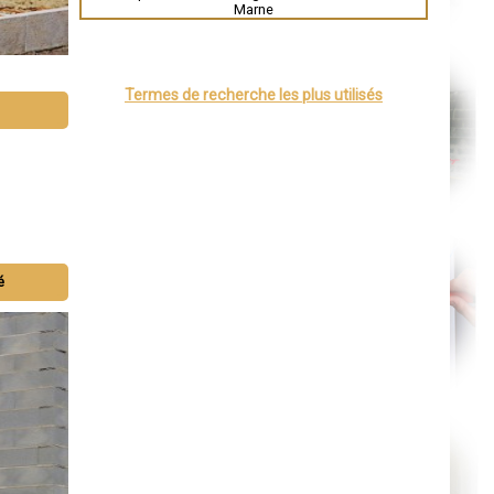
Évreux
Marne
Chartres
Brest
Nîmes
Toulouse
Auch
Termes de recherche les plus utilisés
Bordeaux
Montpellier
Rennes
Châteauroux
Tours
Grenoble
Dole
Mont-de-Marsan
Blois
Saint-Étienne
Le Puy-en-Velay
é
Nantes
Orléans
Cahors
Agen
Mende
Angers
Cherbourg-Octeville
Reims
Saint-Dizier
Laval
Nancy
Verdun
Lorient