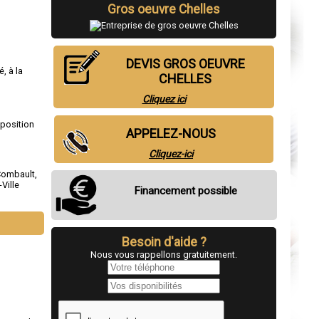
Gros oeuvre Chelles
DEVIS GROS OEUVRE
, à la
CHELLES
Cliquez ici
sposition
APPELEZ-NOUS
Cliquez-ici
Combault
,
Ville
Financement possible
Besoin d'aide ?
Nous vous rappellons gratuitement.