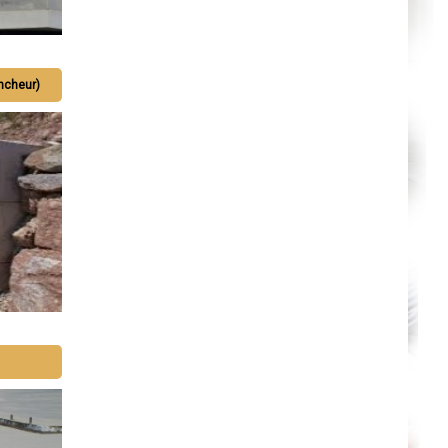
Metz
Nevers
Lille
Beauvais
Alençon
Calais
ncheur)
Clermont-Ferrand
Pau
Tarbes
Perpignan
Strasbourg
Mulhouse
Lyon
Vesoul
Chalon-sur-Saône
Le Mans
Chambéry
Annecy
Paris
Le Havre
Chelles
Versailles
Niort
Amiens
Albi
Montauban
Toulon
Avignon
La Roche-sur-Yon
Poitiers