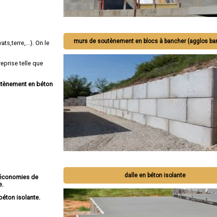
murs de soutènement en blocs à bancher (agglos ba
ts,terre,...). On le
eprise telle que
outènement en béton
dalle en béton isolante
économies de
e.
béton isolante.