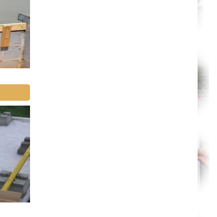
Limoges
Épinal
Auxerre
Belfort
Évry
Boulogne-Billancourt
Saint-Denis
Créteil
Argenteuil