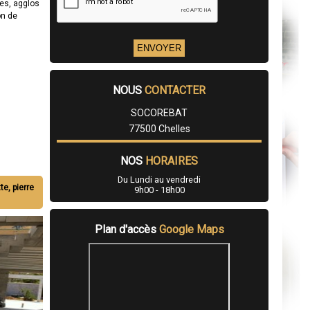
es, agglos
on de
NOUS
CONTACTER
SOCOREBAT
77500 Chelles
NOS
HORAIRES
Du Lundi au vendredi
te, pierre
9h00 - 18h00
Plan d'accès
Google Maps