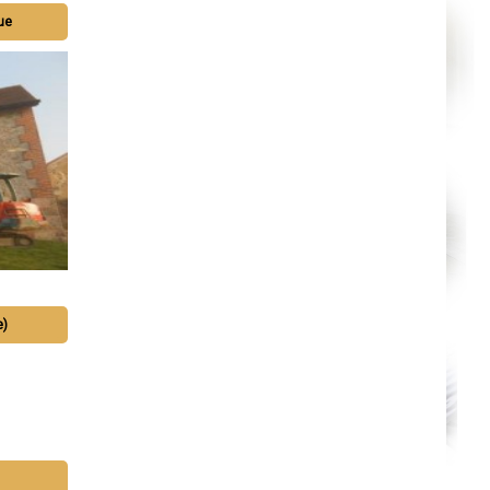
que
e)