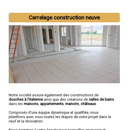
Carrelage construction neuve
Nous intervenons aussi dans les villes suivantes :
Melun
,
Chelles
,
Meaux
,
Pontault-Combault
,
Savigny-le-Temple
,
Champs-sur-Marne
,
Villeparisis
,
Torcy
,
Roissy-en-Brie
,
Combs-
la-Ville
Notre société assure également des constructions de
douches à l'italienne
ainsi que des créations de
salles de bains
dans les
maisons
,
appartements
,
manoirs
,
châteaux
.
Composés d'une équipe dynamique et qualifiée, nous
planifions avec vous toutes les étapes de votre projet dans le
neuf et la rénovation.
Nous sommes à votre écoute pour conseiller, envisager et