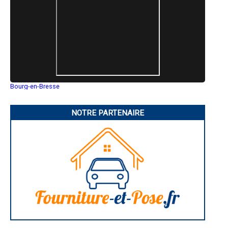
- Entreprise de carrelage / faïence à Brou-sur-Chantereine
- Entreprise de carrelage / faïence à Jouarre
- Entreprise de carrelage / faïence à Crégy-lès-Meaux
- Entreprise de carrelage / faïence à La Ferté-Gaucher
- Entreprise de carrelage / faïence à Crécy-la-Chapelle
- Entreprise de carrelage / faïence à Villenoy
- Entreprise de carrelage / faïence à Chessy
- Entreprise de carrelage / faïence à Chevry-Cossigny
- Entreprise de carrelage / faïence à Saint-Mard
Bourg-en-Bresse
- Entreprise de carrelage / faïence à Boissise-le-Roi
Saint-Quentin
- Entreprise de carrelage / faïence à Lizy-sur-Ourcq
Montluçon
- Entreprise de carrelage / faïence à Saint-Germain-sur-Morin
Manosque
NOTRE PARTENAIRE
Gap
- Entreprise de carrelage / faïence à Thomery
Nice
- Entreprise de carrelage / faïence à Annet-sur-Marne
Annonay
- Entreprise de carrelage / faïence à Pomponne
Charleville-Mézières
- Entreprise de carrelage / faïence à Saint-Soupplets
Pamiers
- Entreprise de carrelage / faïence à Montry
Troyes
Narbonne
- Entreprise de carrelage / faïence à Saint-Mammès
Rodez
- Entreprise de carrelage / faïence à Varennes-sur-Seine
Marseille
- Entreprise de carrelage / faïence à Boissy-le-Châtel
Caen
- Entreprise de carrelage / faïence à Dampmart
Aurillac
- Entreprise de carrelage / faïence à Guignes
Angoulême
La Rochelle
- Entreprise de carrelage / faïence à Château-Landon
Bourges
- Entreprise de carrelage / faïence à Collégien
Brive-la-Gaillarde
- Entreprise de carrelage / faïence à Verneuil-l'Étang