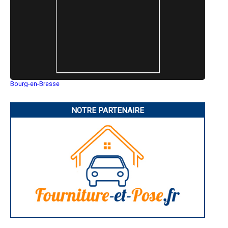
- Diagnostic immobilier à La Ferté-Gaucher
- Diagnostic immobilier à Crécy-la-Chapelle
- Diagnostic immobilier à Villenoy
- Diagnostic immobilier à Chessy
- Diagnostic immobilier à Chevry-Cossigny
- Diagnostic immobilier à Saint-Mard
- Diagnostic immobilier à Boissise-le-Roi
- Diagnostic immobilier à Lizy-sur-Ourcq
- Diagnostic immobilier à Saint-Germain-sur-Morin
Bourg-en-Bresse
- Diagnostic immobilier à Thomery
Saint-Quentin
- Diagnostic immobilier à Annet-sur-Marne
Montluçon
- Diagnostic immobilier à Pomponne
Manosque
NOTRE PARTENAIRE
Gap
- Diagnostic immobilier à Saint-Soupplets
Nice
- Diagnostic immobilier à Montry
Annonay
- Diagnostic immobilier à Saint-Mammès
Charleville-Mézières
- Diagnostic immobilier à Varennes-sur-Seine
Pamiers
- Diagnostic immobilier à Boissy-le-Châtel
Troyes
Narbonne
- Diagnostic immobilier à Dampmart
Rodez
- Diagnostic immobilier à Guignes
Marseille
- Diagnostic immobilier à Château-Landon
Caen
- Diagnostic immobilier à Collégien
Aurillac
- Diagnostic immobilier à Verneuil-l'Étang
Angoulême
La Rochelle
- Diagnostic immobilier à Chaumes-en-Brie
Bourges
- Diagnostic immobilier à La Rochette
Brive-la-Gaillarde
- Diagnostic immobilier à Servon