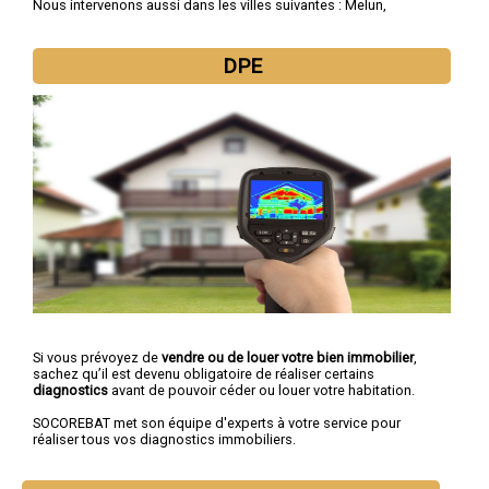
Nous intervenons aussi dans les villes suivantes :
Melun
,
Chelles
,
Meaux
,
Pontault-Combault
,
Savigny-le-Temple
,
Champs-sur-Marne
,
Villeparisis
,
Torcy
,
Roissy-en-Brie
,
Combs-
la-Ville
DPE
Si vous prévoyez de
vendre ou de louer votre bien immobilier
,
sachez qu’il est devenu obligatoire de réaliser certains
diagnostics
avant de pouvoir céder ou louer votre habitation.
SOCOREBAT met son équipe d'experts à votre service pour
réaliser tous vos diagnostics immobiliers.